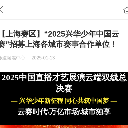
【上海赛区】“2025兴华少年中国云
赛”招募上海各城市赛事合作单位！
赛道融媒中心
2025-01-13
2025
中国直播才艺展演云端双线总
决赛
—
兴华少年新征程 同心共筑中国梦
—
云赛时代
\
万亿市场
\
城市独享